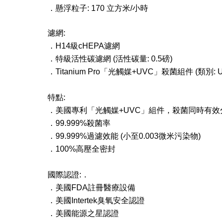
．
懸浮粒子: 170 立方米/小時
濾網:
．
H14級cHEPA濾網
．
特級活性碳濾網 (活性碳量: 0.5磅)
．
Titanium Pro「光觸媒+UVC」殺菌組件 (類別: U
特點:
．
美國專利「光觸媒+UVC」組件，殺菌同時有
．
99.999%殺菌率
．
​99.999%過濾效能 (小至0.003微米污染物)
．
100%高壓全密封
國際認證:
．
．
美國FDA註冊醫療設備
．
美國Intertek臭氧安全認證
．
美國能源之星認證