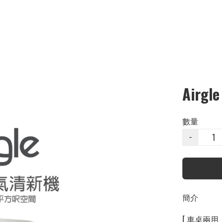
Airg
數量
−
簡介
[ 車桌兩用，