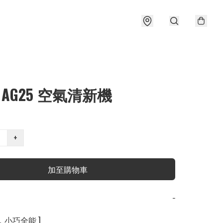
le AG25 空氣清新機
+
加至購物車
−
小巧全能 ] 
