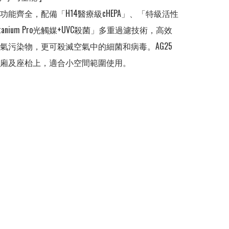
功能齊全，配備「H14醫療級cHEPA」、「特級活性
tanium Pro光觸媒+UVC殺菌」多重過濾技術，高效
氣污染物，更可殺滅空氣中的細菌和病毒。AG25
廂及座枱上，適合小空間範圍使用。