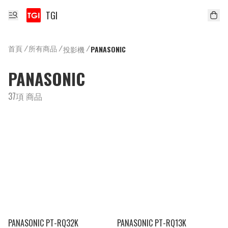
TGI
首頁
/
所有商品
/
/
投影機
PANASONIC
PANASONIC
37項 商品
PANASONIC PT-RQ32K
PANASONIC PT-RQ13K