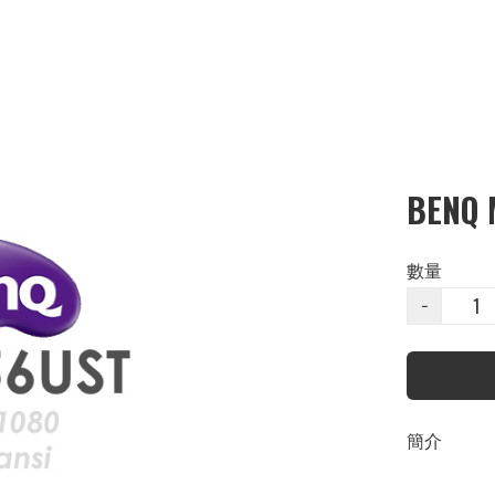
BENQ 
數量
−
簡介