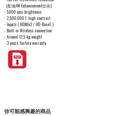
(
配備
4K Enhancement
技術
)
- 5000 ansi brightness
- 2,500,000:1 high contrast
- Inputs ( HDMIx2 / HD-BaseT )
- Built-in Wireless connection
- Around 12.5 kg weight
- 3 years factory warranty
你可能感興趣的商品