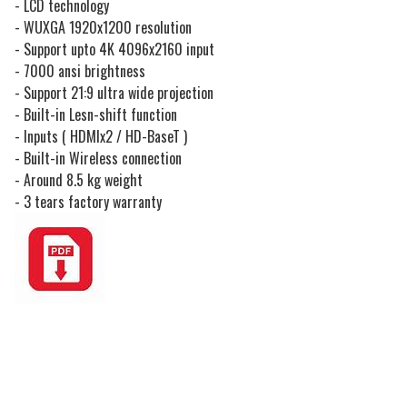
- LCD technology
- WUXGA 1920x1200 resolution
- Support upto 4K 4096x2160 input
- 7000 ansi brightness
- Support 21:9 ultra wide projection
- Built-in Lesn-shift function
- Inputs ( HDMIx2 / HD-BaseT )
- Built-in Wireless connection
- Around 8.5 kg weight
- 3 tears factory warranty