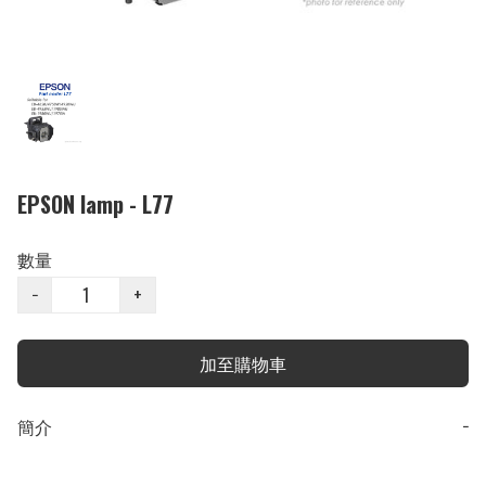
EPSON lamp - L77
數量
−
+
加至購物車
簡介
−