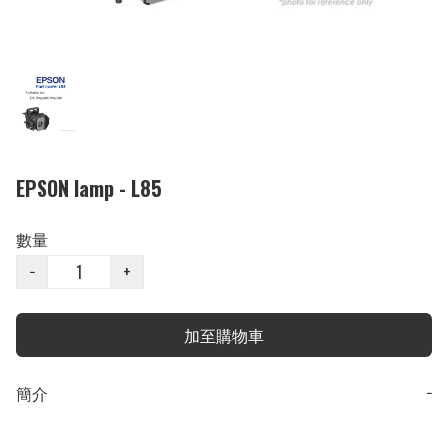
EPSON lamp - L85
數量
−
+
加至購物車
簡介
−