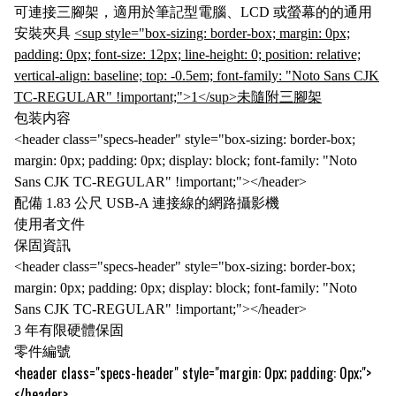
可連接三腳架，適用於筆記型電腦、LCD 或螢幕的的通用
安裝夾具
<sup style="box-sizing: border-box; margin: 0px;
padding: 0px; font-size: 12px; line-height: 0; position: relative;
vertical-align: baseline; top: -0.5em; font-family: "Noto Sans CJK
TC-REGULAR" !important;">1</sup>
未隨附三腳架
包装内容
<header class="specs-header" style="box-sizing: border-box;
margin: 0px; padding: 0px; display: block; font-family: "Noto
Sans CJK TC-REGULAR" !important;"></header>
配備 1.83 公尺 USB-A 連接線的網路攝影機
使用者文件
保固資訊
<header class="specs-header" style="box-sizing: border-box;
margin: 0px; padding: 0px; display: block; font-family: "Noto
Sans CJK TC-REGULAR" !important;"></header>
3 年有限硬體保固
零件編號
<header class="specs-header" style="margin: 0px; padding: 0px;">
</header>