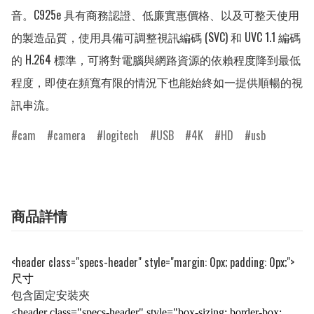
音。C925e 具有商務認證、低廉實惠價格、以及可整天使用
的製造品質，使用具備可調整視訊編碼 (SVC) 和 UVC 1.1 編碼
的 H.264 標準，可將對電腦與網路資源的依賴程度降到最低
程度，即使在頻寬有限的情況下也能始終如一提供順暢的視
訊串流。
cam
camera
logitech
USB
4K
HD
usb
商品詳情
<header class="specs-header" style="margin: 0px; padding: 0px;">
尺寸
包含固定安裝夾
<header class="specs-header" style="box-sizing: border-box;