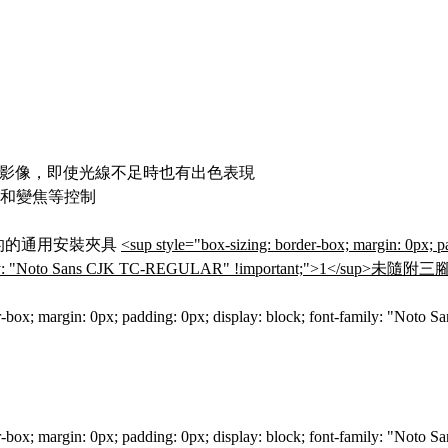
呈現清晰影像，即使光線不足時也有出色表現
和變焦等控制
的的通用安裝夾具
<sup style="box-sizing: border-box; margin: 0px; pad
-family: "Noto Sans CJK TC-REGULAR" !important;">1</sup>
未隨附三
er-box; margin: 0px; padding: 0px; display: block; font-family: "N
er-box; margin: 0px; padding: 0px; display: block; font-family: "N