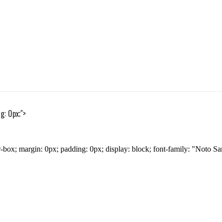
g: 0px;">
er-box; margin: 0px; padding: 0px; display: block; font-family: "N