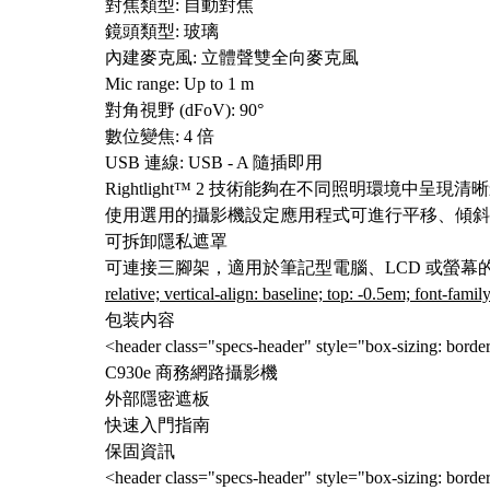
對焦類型: 自動對焦
鏡頭類型: 玻璃
內建麥克風: 立體聲雙全向麥克風
Mic range: Up to 1 m
對角視野 (dFoV): 90°
數位變焦: 4 倍
USB 連線: USB - A 隨插即用
Rightlight™ 2 技術能夠在不同照明環境中
使用選用的攝影機設定應用程式可進行平移、傾斜
可拆卸隱私遮罩
可連接三腳架，適用於筆記型電腦、LCD 或螢幕
relative; vertical-align: baseline; top: -0.5em; font
包装内容
<header class="specs-header" style="box-sizing: bord
C930e 商務網路攝影機
外部隱密遮板
快速入門指南
保固資訊
<header class="specs-header" style="box-sizing: bord