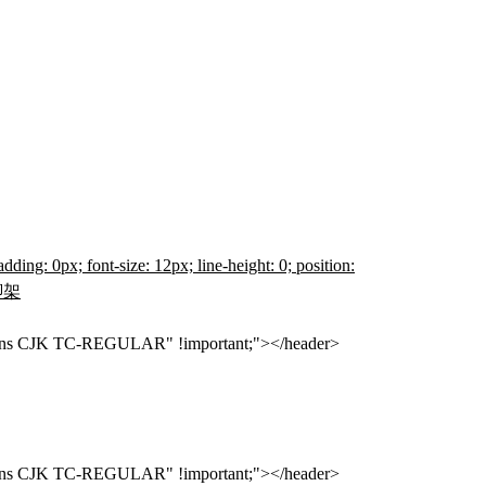
ding: 0px; font-size: 12px; line-height: 0; position:
腳架
oto Sans CJK TC-REGULAR" !important;"></header>
oto Sans CJK TC-REGULAR" !important;"></header>