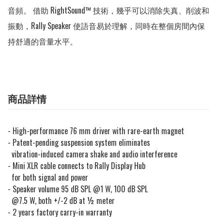
音頻。 借助 RightSound™ 技術，幾乎可以消除失真、削波和
振動，Rally Speaker 使語音易於理解，同時在整個房間內保
持舒適的音量水平。
商品詳情
- High-performance 76 mm driver with rare-earth magnet
- Patent-pending suspension system eliminates
vibration-induced camera shake and audio interference
- Mini XLR cable connects to Rally Display Hub
for both signal and power
- Speaker volume 95 dB SPL @1 W, 100 dB SPL
@7.5 W, both +/-2 dB at ½ meter
-
2 years factory carry-in warranty