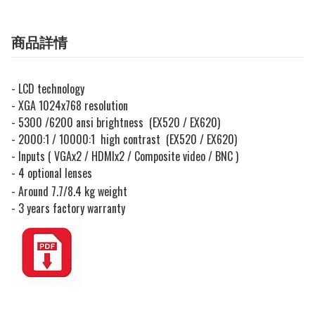
商品詳情
- LCD technology
- XGA 1024x768 resolution
- 5300 /6200 ansi brightness (EX520 / EX620)
- 2000:1 / 10000:1 high contrast (EX520 / EX620)
- Inputs ( VGAx2 / HDMIx2 / Composite video / BNC )
- 4 optional lenses
- Around 7.7/8.4 kg weight
- 3 years factory warranty