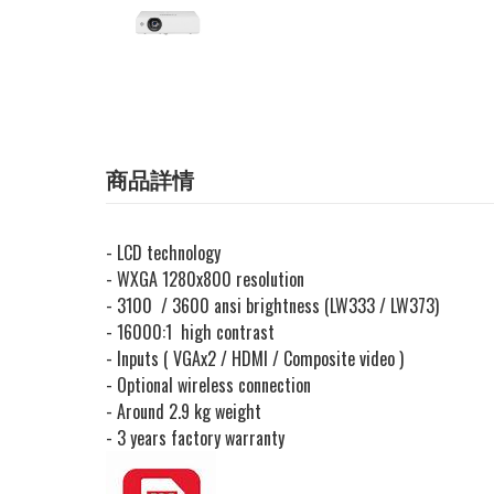
商品詳情
- LCD technology
- WXGA 1280x800 resolution
- 3100 / 3600 ansi brightness (LW333 / LW373)
- 16000:1 high contrast
- Inputs ( VGAx2 / HDMI / Composite video )
- Optional wireless connection
- Around 2.9 kg weight
- 3 years factory warranty