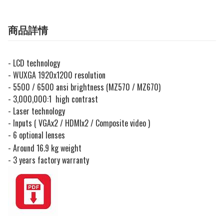
商品詳情
- LCD technology
- WUXGA 1920x1200 resolution
- 5500 / 6500 ansi brightness (MZ570 / MZ670)
- 3,000,000:1 high contrast
- Laser technology
- Inputs ( VGAx2 / HDMIx2 / Composite video )
- 6 optional lenses
- Around 16.9 kg weight
- 3 years factory warranty