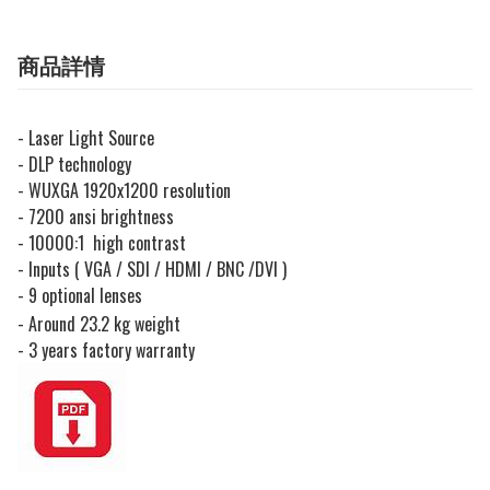
商品詳情
- Laser Light Source
- DLP technology
- WUXGA 1920x1200 resolution
- 7200 ansi brightness
- 10000:1 high contrast
- Inputs ( VGA / SDI / HDMI / BNC /DVI )
- 9 optional lenses
- Around 23.2 kg weight
- 3 years factory warranty