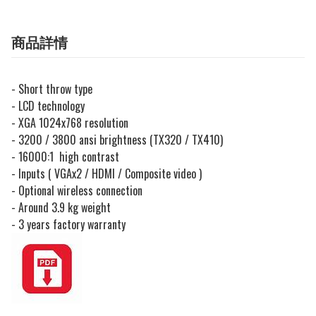
商品詳情
- Short throw type
- LCD technology
- XGA 1024x768 resolution
- 3200 / 3800 ansi brightness (TX320 / TX410)
- 16000:1 high contrast
- Inputs ( VGAx2 / HDMI / Composite video )
- Optional wireless connection
- Around 3.9 kg weight
- 3 years factory warranty