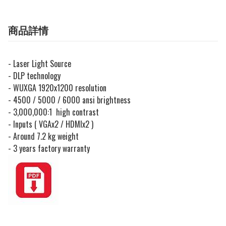
商品詳情
- Laser Light Source
- DLP technology
- WUXGA 1920x1200 resolution
- 4500 / 5000 / 6000 ansi brightness
- 3,000,000:1 high contrast
- Inputs ( VGAx2 / HDMIx2 )
- Around 7.2 kg weight
- 3 years factory warranty