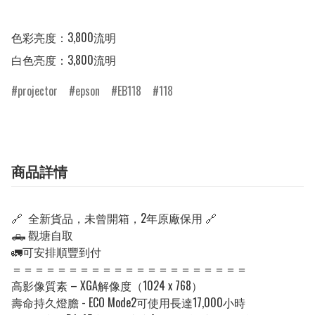
色彩亮度：3,800流明

白色亮度：3,800流明
projector
epson
EB118
118
商品詳情
🔗 全新貨品，未曾開箱，2年原廠保用 🔗
🛻 觀塘自取
🚛可安排順豐到付
＝＝＝＝＝＝＝＝＝＝＝＝＝＝＝＝＝＝＝＝＝
高影像質素 – XGA解像度（1024 x 768）
壽命持久燈膽 - ECO Mode2可使用長達17,000小時