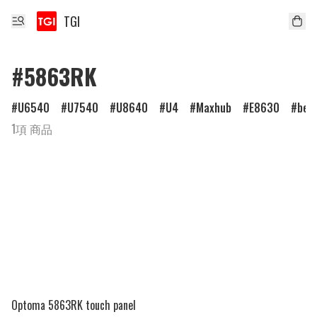
TGI
#5863RK
U6540
U7540
U8640
U4
Maxhub
E8630
ben
1項 商品
Optoma 5863RK touch panel