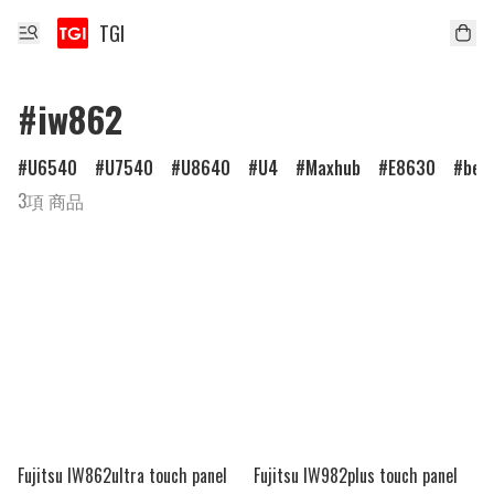
TGI
#iw862
U6540
U7540
U8640
U4
Maxhub
E8630
ben
3項 商品
Fujitsu IW862ultra touch panel
Fujitsu IW982plus touch panel