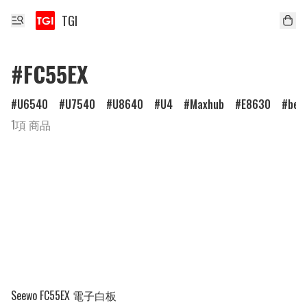
TGI
#FC55EX
U6540
U7540
U8640
U4
Maxhub
E8630
ben
1項 商品
Seewo FC55EX 電子白板