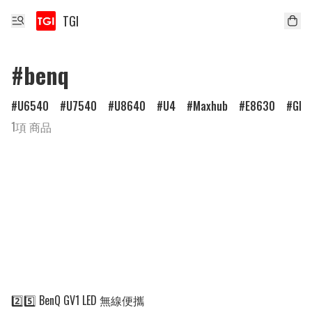
TGI
#benq
U6540
U7540
U8640
U4
Maxhub
E8630
GF1
1項 商品
2️⃣5️⃣ BenQ GV1 LED 無線便攜