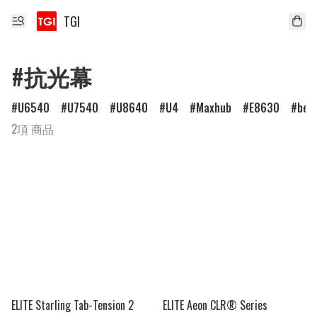
TGI
#抗光幕
U6540
U7540
U8640
U4
Maxhub
E8630
ben
2項 商品
ELITE Starling Tab-Tension 2
ELITE Aeon CLR® Series