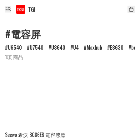
TGI
#電容屏
U6540
U7540
U8640
U4
Maxhub
E8630
ben
1項 商品
Seewo 希沃 BG86EB 電容感應